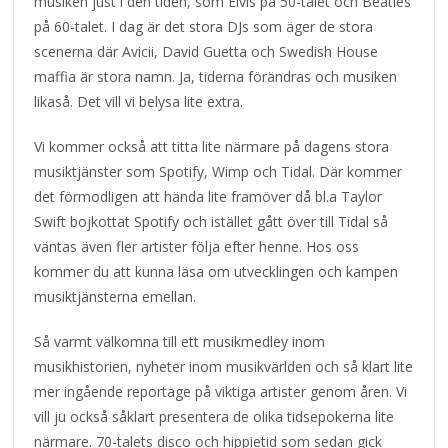
musiken just i den tiden, som Elvis på 50-talet och Beatles
på 60-talet. I dag är det stora DJs som äger de stora
scenerna där Avicii, David Guetta och Swedish House
maffia är stora namn. Ja, tiderna förändras och musiken
likaså. Det vill vi belysa lite extra.
Vi kommer också att titta lite närmare på dagens stora
musiktjänster som Spotify, Wimp och Tidal. Där kommer
det förmodligen att hända lite framöver då bl.a Taylor
Swift bojkottat Spotify och istället gått över till Tidal så
väntas även fler artister följa efter henne. Hos oss
kommer du att kunna läsa om utvecklingen och kampen
musiktjänsterna emellan.
Så varmt välkomna till ett musikmedley inom
musikhistorien, nyheter inom musikvärlden och så klart lite
mer ingående reportage på viktiga artister genom åren. Vi
vill ju också såklart presentera de olika tidsepokerna lite
närmare. 70-talets disco och hippietid som sedan gick