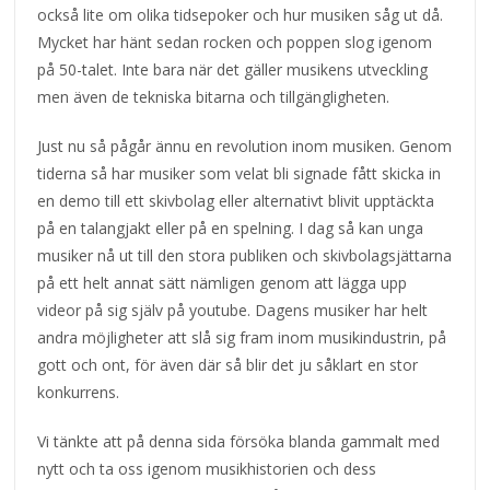
också lite om olika tidsepoker och hur musiken såg ut då.
Mycket har hänt sedan rocken och poppen slog igenom
på 50-talet. Inte bara när det gäller musikens utveckling
men även de tekniska bitarna och tillgängligheten.
Just nu så pågår ännu en revolution inom musiken. Genom
tiderna så har musiker som velat bli signade fått skicka in
en demo till ett skivbolag eller alternativt blivit upptäckta
på en talangjakt eller på en spelning. I dag så kan unga
musiker nå ut till den stora publiken och skivbolagsjättarna
på ett helt annat sätt nämligen genom att lägga upp
videor på sig själv på youtube. Dagens musiker har helt
andra möjligheter att slå sig fram inom musikindustrin, på
gott och ont, för även där så blir det ju såklart en stor
konkurrens.
Vi tänkte att på denna sida försöka blanda gammalt med
nytt och ta oss igenom musikhistorien och dess