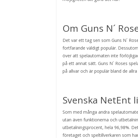
Om Guns N´ Roses
Det var ett tag sen som Guns N´ Rose
fortfarande väldigt populär. Dessuto
över att spelautomaten inte förlöjliga
på ett annat sätt. Guns N´ Roses spe
på allvar och är populär bland de allra
Svenska NetEnt l
Som med många andra spelautomater 
utan även funktionerna och utbetalni
utbetalningsprocent, hela 96,98%. Det 
företaget och speltillverkaren som ha