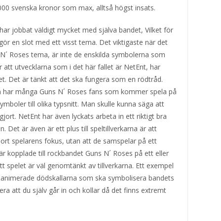
000 svenska kronor som max, alltså högst insats.
 har jobbat väldigt mycket med själva bandet, Vilket för
ör en slot med ett visst tema. Det viktigaste när det
s N´ Roses tema, är inte de enskilda symbolerna som
 att utvecklarna som i det här fallet är NetEnt, har
let. Det är tänkt att det ska fungera som en rödtråd.
ten har många Guns N´ Roses fans som kommer spela på
symboler till olika typsnitt. Man skulle kunna säga att
jort. NetEnt har även lyckats arbeta in ett riktigt bra
Det är även är ett plus till speltillverkarna är att
 bort spelarens fokus, utan att de samspelar på ett
är kopplade till rockbandet Guns N´ Roses på ett eller
att spelet är väl genomtänkt av tillverkarna. Ett exempel
e animerade dödskallarna som ska symbolisera bandets
att du själv går in och kollar då det finns extremt