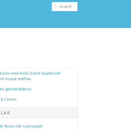
lturen med Avicii, David Guetta och
sh house maffian
en genom tiderna
 & Casino
KLAR
N´ Roses blir casinospel