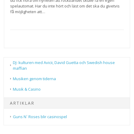
du fick höra om nyheten att rockbandet skulle få en egen
spelautomat. Har du inte hört och läst om det ska du givetvis
få möjligheten att…
DJ- kulturen med Avicii, David Guetta och Swedish house
maffian
Musiken genom tiderna
Musik & Casino
ARTIKLAR
Guns N´ Roses blir casinospel