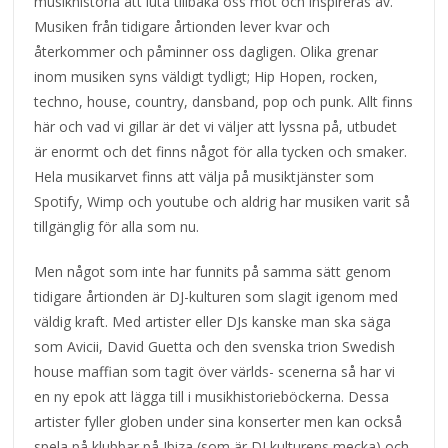
musikhistoria att luta tillbaka oss mot och inspireras av.
Musiken från tidigare årtionden lever kvar och
återkommer och påminner oss dagligen. Olika grenar
inom musiken syns väldigt tydligt; Hip Hopen, rocken,
techno, house, country, dansband, pop och punk. Allt finns
här och vad vi gillar är det vi väljer att lyssna på, utbudet
är enormt och det finns något för alla tycken och smaker.
Hela musikarvet finns att välja på musiktjänster som
Spotify, Wimp och youtube och aldrig har musiken varit så
tillgänglig för alla som nu.
Men något som inte har funnits på samma sätt genom
tidigare årtionden är DJ-kulturen som slagit igenom med
väldig kraft. Med artister eller DJs kanske man ska säga
som Avicii, David Guetta och den svenska trion Swedish
house maffian som tagit över världs- scenerna så har vi
en ny epok att lägga till i musikhistorieböckerna. Dessa
artister fyller globen under sina konserter men kan också
spela på klubbar på Ibiza (som är DJ kulturens mecka) och