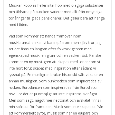
Musiken kopplas heller inte ihop med olagliga substanser
och åldrarna på publiken varierar med allt från omyndiga
tonåringar till glada pensionärer. Det gäller bara att hänga
med i tiden.
Vad som kommer att hända framöver inom
musikbranschen kan vi bara spåa om men själv tror jag
att det finns en längtan efter folkrock genren med
egenskapad musik, en gitarr och en vacker röst. Kanske
kommer en ny musikgren att skapas med toner som vi
inte hört förut skapat med inspiration efter sådant vi
lyssnat på. En musikgren brukar historiskt sätt växa ur en
annan musikgren. Som punkrocken som inspirerades av
rocken, Eurodancen som inspirerades från Eurodiscon
osv. För det är ju omöjligt att inte inspireras av något.
Men som sagt, något mer nedtonat och avskalat finns i
min spåkula för framtiden. Musik som inte skapas utifrån
ett kommersiellt syfte, musik som har en djupare och