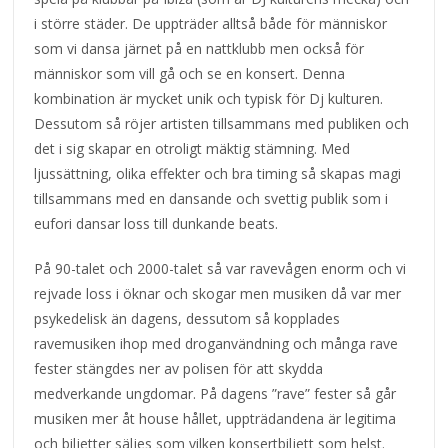
i större städer. De uppträder alltså både för människor
som vi dansa järnet på en nattklubb men också för
människor som vill gå och se en konsert. Denna
kombination är mycket unik och typisk för Dj kulturen.
Dessutom så röjer artisten tillsammans med publiken och
det i sig skapar en otroligt mäktig stämning. Med
ljussättning, olika effekter och bra timing så skapas magi
tillsammans med en dansande och svettig publik som i
eufori dansar loss till dunkande beats.
På 90-talet och 2000-talet så var ravevågen enorm och vi
rejvade loss i öknar och skogar men musiken då var mer
psykedelisk än dagens, dessutom så kopplades
ravemusiken ihop med droganvändning och många rave
fester stängdes ner av polisen för att skydda
medverkande ungdomar. På dagens ”rave” fester så går
musiken mer åt house hållet, uppträdandena är legitima
och biljetter säljes som vilken konsertbiljett som helst.