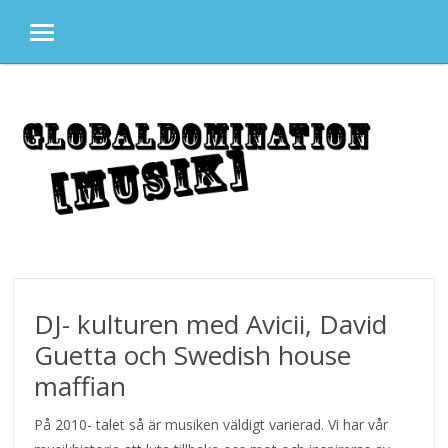
MENU
Skip to content
DJ- kulturen med Avicii, David
Guetta och Swedish house
maffian
På 2010- talet så är musiken väldigt varierad. Vi har vår